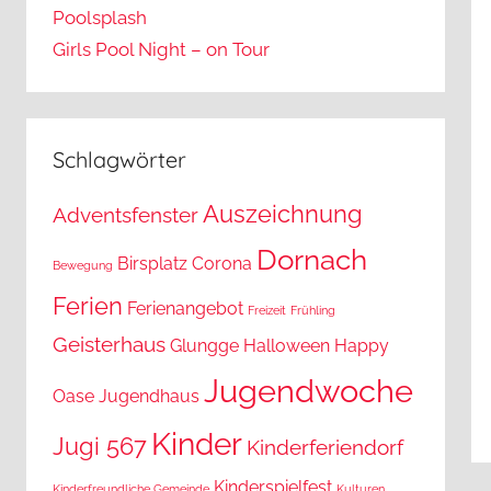
Poolsplash
Girls Pool Night – on Tour
Schlagwörter
Auszeichnung
Adventsfenster
Dornach
Birsplatz
Corona
Bewegung
Ferien
Ferienangebot
Freizeit
Frühling
Geisterhaus
Glungge
Halloween
Happy
Jugendwoche
Oase
Jugendhaus
Kinder
Jugi 567
Kinderferiendorf
Kinderspielfest
Kinderfreundliche Gemeinde
Kulturen