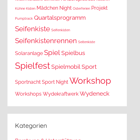
Mädchen
Night
Projekt
Kühne Kisten
Osterferien
Quartalsprogramm
Pumptrack
Seifenkiste
Seifenkisten
Seifenkistenrennen
Seitenkiste
Spiel
Spielbus
Solaranlage
Spielfest
Spielmobil
Sport
Workshop
Sportnacht
Sport Night
Wydeneck
Workshops
Wydekraftwerk
Kategorien