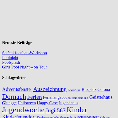
Neueste Beiträge
Seifenkistenbau-Workshop
Poolnight
Poolsplash
Girls Pool Night – on Tour
Schlagwörter
Auszeichnung
Adventsfenster
Birsplatz
Corona
Bewegung
Dornach
Ferien
Geisterhaus
Ferienangebot
Freizeit
Frühling
Glungge
Halloween
Happy Oase
Jugendhaus
Jugendwoche
Kinder
Jugi 567
Kinderferiendorf
Kinderspielfest
Kinderfreundliche Gemeinde
Kulturen