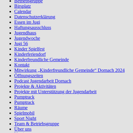
Betriebsgruppe
Birsplatz
Calendar
Datenschutzerklärung
Essen im Jugi
Haftungsausschluss
Jugendhaus
Jugendwoche
Jugi 56
Kinder Spielfest
Kinderferiendorf
Kinderfreundliche Gemeinde
Kontakt
Mitwirkung „Kinderfreundliche Gemeinde“ Dornach 2024
Öffnungszeiten
Podcast Jugendarbeit Dornach
Projekte & Aktivitäten
Projekte mit Unterstützung der Jugendarbeit
Pumptrack
Pumptrack
Räume
Spielmobil
Sport Night
Team & Betriebsgruppe
Über uns