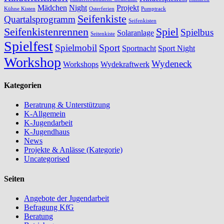
Mädchen
Night
Projekt
Kühne Kisten
Osterferien
Pumptrack
Seifenkiste
Quartalsprogramm
Seifenkisten
Seifenkistenrennen
Spiel
Spielbus
Solaranlage
Seitenkiste
Spielfest
Spielmobil
Sport
Sportnacht
Sport Night
Workshop
Wydeneck
Workshops
Wydekraftwerk
Kategorien
Beratrung & Unterstützung
K-Allgemein
K-Jugendarbeit
K-Jugendhaus
News
Projekte & Anlässe (Kategorie)
Uncategorised
Seiten
Angebote der Jugendarbeit
Befragung KfG
Beratung