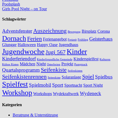
Poolsplash
Girls Pool Night – on Tour
Schlagwörter
Auszeichnung
Adventsfenster
Birsplatz
Corona
Bewegung
Dornach
Ferien
Geisterhaus
Ferienangebot
Freizeit
Frühling
Glungge
Halloween
Happy Oase
Jugendhaus
Jugendwoche
Kinder
Jugi 567
Kinderferiendorf
Kinderspielfest
Kinderfreundliche Gemeinde
Kulturen
Mädchen
Night
Projekt
Kühne Kisten
Osterferien
Pumptrack
Seifenkiste
Quartalsprogramm
Seifenkisten
Seifenkistenrennen
Spiel
Spielbus
Solaranlage
Seitenkiste
Spielfest
Spielmobil
Sport
Sportnacht
Sport Night
Workshop
Wydeneck
Workshops
Wydekraftwerk
Kategorien
Beratrung & Unterstützung