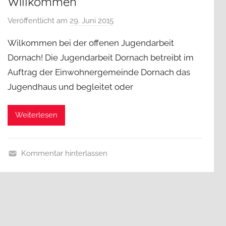
Willkommen
Veröffentlicht am
29. Juni 2015
v
o
Wilkommen bei der offenen Jugendarbeit
n
Dornach! Die Jugendarbeit Dornach betreibt im
j
Auftrag der Einwohnergemeinde Dornach das
a
Jugendhaus und begleitet oder
d
a
d
Weiterlesen
m
i
n
Kommentar hinterlassen
U
n
c
a
t