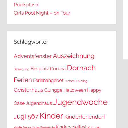
Poolsplash
Girls Pool Night – on Tour
Schlagwörter
Auszeichnung
Adventsfenster
Dornach
Birsplatz
Corona
Bewegung
Ferien
Ferienangebot
Freizeit
Frühling
Geisterhaus
Glungge
Halloween
Happy
Jugendwoche
Oase
Jugendhaus
Kinder
Jugi 567
Kinderferiendorf
Kinderspielfest
Kinderfreundliche Gemeinde
Kulturen