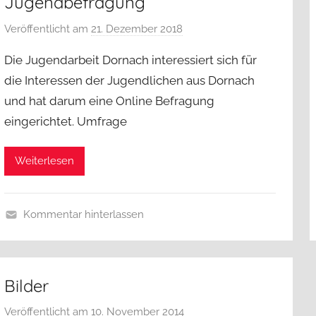
Jugendbefragung
Veröffentlicht am
21. Dezember 2018
v
o
Die Jugendarbeit Dornach interessiert sich für
n
die Interessen der Jugendlichen aus Dornach
j
und hat darum eine Online Befragung
a
eingerichtet. Umfrage
d
a
d
Weiterlesen
m
i
n
Kommentar hinterlassen
U
n
c
Bilder
a
t
Veröffentlicht am
10. November 2014
v