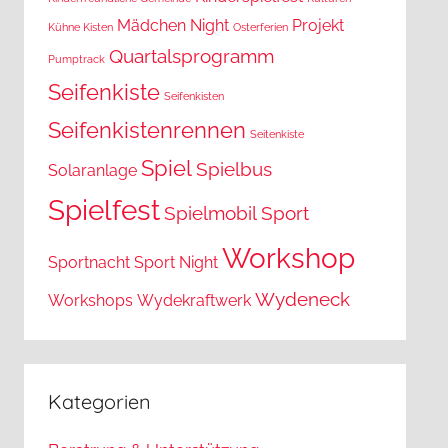
Mädchen
Night
Projekt
Kühne Kisten
Osterferien
Quartalsprogramm
Pumptrack
Seifenkiste
Seifenkisten
Seifenkistenrennen
Seitenkiste
Spiel
Spielbus
Solaranlage
Spielfest
Spielmobil
Sport
Workshop
Sportnacht
Sport Night
Wydeneck
Workshops
Wydekraftwerk
Kategorien