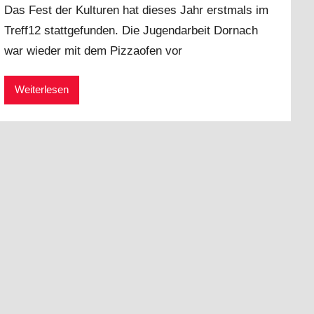
Das Fest der Kulturen hat dieses Jahr erstmals im
n
Treff12 stattgefunden. Die Jugendarbeit Dornach
j
war wieder mit dem Pizzaofen vor
a
d
a
Weiterlesen
d
m
i
n