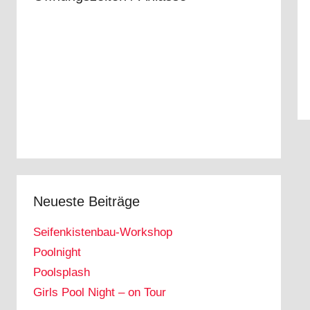
h
n
e
n
n
a
c
h
:
Neueste Beiträge
Seifenkistenbau-Workshop
Poolnight
Poolsplash
Girls Pool Night – on Tour