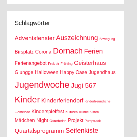
Schlagwörter
Auszeichnung
Adventsfenster
Bewegung
Dornach
Ferien
Birsplatz
Corona
Geisterhaus
Ferienangebot
Freizeit
Frühling
Glungge
Halloween
Happy Oase
Jugendhaus
Jugendwoche
Jugi 567
Kinder
Kinderferiendorf
Kinderfreundliche
Kinderspielfest
Gemeinde
Kulturen
Kühne Kisten
Mädchen
Night
Projekt
Osterferien
Pumptrack
Seifenkiste
Quartalsprogramm