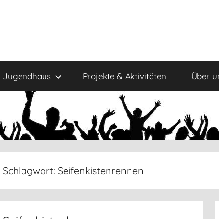
Jugendhaus
Projekte & Aktivitäten
Über u
Schlagwort:
Seifenkistenrennen