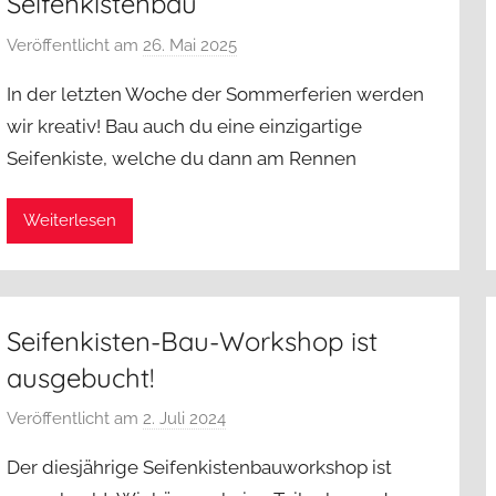
Seifenkistenbau
Veröffentlicht am
26. Mai 2025
v
o
In der letzten Woche der Sommerferien werden
n
wir kreativ! Bau auch du eine einzigartige
j
Seifenkiste, welche du dann am Rennen
a
d
a
Weiterlesen
d
m
i
n
Seifenkisten-Bau-Workshop ist
ausgebucht!
Veröffentlicht am
2. Juli 2024
v
o
Der diesjährige Seifenkistenbauworkshop ist
n