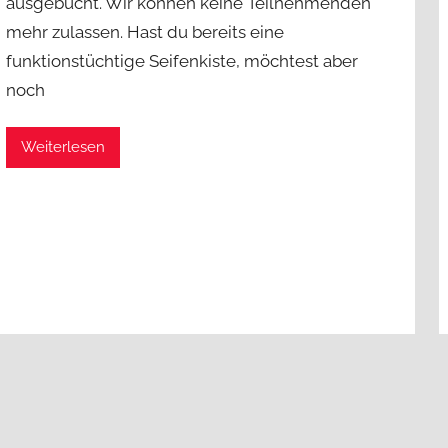
ausgebucht. Wir können keine Teilnehmenden
j
mehr zulassen. Hast du bereits eine
a
funktionstüchtige Seifenkiste, möchtest aber
d
a
noch
d
m
Weiterlesen
i
n