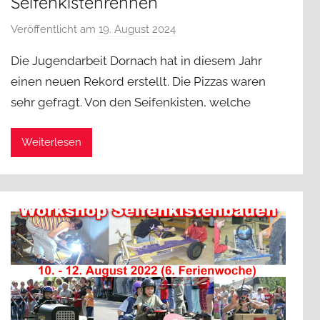
Seifenkistenrennen
Veröffentlicht am
19. August 2024
v
o
Die Jugendarbeit Dornach hat in diesem Jahr
n
einen neuen Rekord erstellt. Die Pizzas waren
j
sehr gefragt. Von den Seifenkisten, welche
a
d
a
Weiterlesen
d
m
i
n