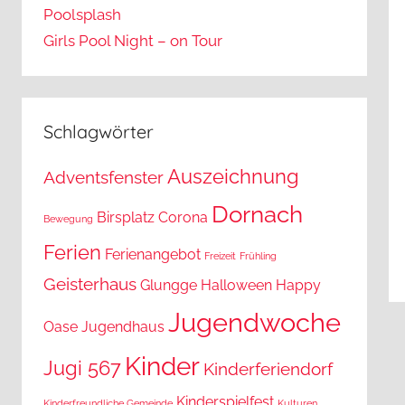
Poolsplash
Girls Pool Night – on Tour
Schlagwörter
Auszeichnung
Adventsfenster
Dornach
Birsplatz
Corona
Bewegung
Ferien
Ferienangebot
Freizeit
Frühling
Geisterhaus
Glungge
Halloween
Happy
Jugendwoche
Oase
Jugendhaus
Kinder
Jugi 567
Kinderferiendorf
Kinderspielfest
Kinderfreundliche Gemeinde
Kulturen