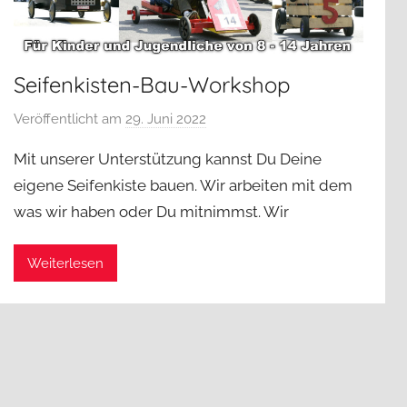
Seifenkisten-Bau-Workshop
Veröffentlicht am
29. Juni 2022
v
o
Mit unserer Unterstützung kannst Du Deine
n
eigene Seifenkiste bauen. Wir arbeiten mit dem
j
was wir haben oder Du mitnimmst. Wir
a
d
a
Weiterlesen
d
m
i
n