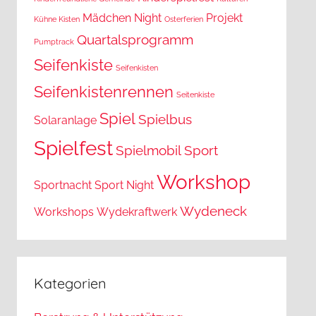
Mädchen
Night
Projekt
Kühne Kisten
Osterferien
Quartalsprogramm
Pumptrack
Seifenkiste
Seifenkisten
Seifenkistenrennen
Seitenkiste
Spiel
Spielbus
Solaranlage
Spielfest
Spielmobil
Sport
Workshop
Sportnacht
Sport Night
Wydeneck
Workshops
Wydekraftwerk
Kategorien