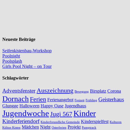
Neueste Beiträge
Seifenkistenbau-Workshop
Poolnight
Poolsplash
Girls Pool Night – on Tour
Schlagwörter
Auszeichnung
Adventsfenster
Birsplatz
Corona
Bewegung
Dornach
Ferien
Geisterhaus
Ferienangebot
Freizeit
Frühling
Glungge
Halloween
Happy Oase
Jugendhaus
Jugendwoche
Kinder
Jugi 567
Kinderferiendorf
Kinderspielfest
Kinderfreundliche Gemeinde
Kulturen
Mädchen
Night
Projekt
Kühne Kisten
Osterferien
Pumptrack