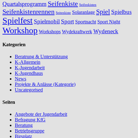
Seifenkiste
Quartalsprogramm
Seifenkisten
Seifenkistenrennen
Spiel
Spielbus
Solaranlage
Seitenkiste
Spielfest
Spielmobil
Sport
Sportnacht
Sport Night
Workshop
Wydeneck
Workshops
Wydekraftwerk
Kategorien
Beratrung & Unterstützung
K-Allgemein
K-Jugendarbeit
K-Jugendhaus
News
Projekte & Anlässe (Kategorie)
Uncategorised
Seiten
Angebote der Jugendarbeit
Befragung KfG
Beratung
Betriebsgruppe
Birsplatz