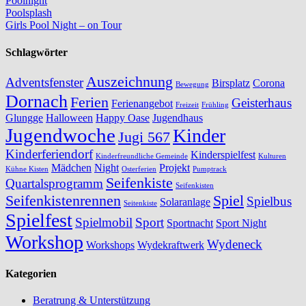
Poolnight
Poolsplash
Girls Pool Night – on Tour
Schlagwörter
Auszeichnung
Adventsfenster
Birsplatz
Corona
Bewegung
Dornach
Ferien
Geisterhaus
Ferienangebot
Freizeit
Frühling
Glungge
Halloween
Happy Oase
Jugendhaus
Jugendwoche
Kinder
Jugi 567
Kinderferiendorf
Kinderspielfest
Kinderfreundliche Gemeinde
Kulturen
Mädchen
Night
Projekt
Kühne Kisten
Osterferien
Pumptrack
Seifenkiste
Quartalsprogramm
Seifenkisten
Seifenkistenrennen
Spiel
Spielbus
Solaranlage
Seitenkiste
Spielfest
Spielmobil
Sport
Sportnacht
Sport Night
Workshop
Wydeneck
Workshops
Wydekraftwerk
Kategorien
Beratrung & Unterstützung