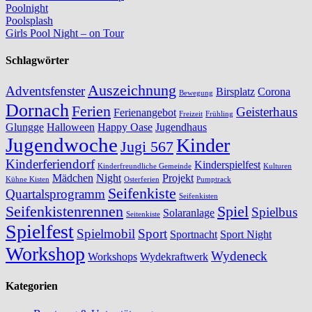
Poolnight
Poolsplash
Girls Pool Night – on Tour
Schlagwörter
Auszeichnung
Adventsfenster
Birsplatz
Corona
Bewegung
Dornach
Ferien
Geisterhaus
Ferienangebot
Freizeit
Frühling
Glungge
Halloween
Happy Oase
Jugendhaus
Jugendwoche
Kinder
Jugi 567
Kinderferiendorf
Kinderspielfest
Kinderfreundliche Gemeinde
Kulturen
Mädchen
Night
Projekt
Kühne Kisten
Osterferien
Pumptrack
Seifenkiste
Quartalsprogramm
Seifenkisten
Seifenkistenrennen
Spiel
Spielbus
Solaranlage
Seitenkiste
Spielfest
Spielmobil
Sport
Sportnacht
Sport Night
Workshop
Wydeneck
Workshops
Wydekraftwerk
Kategorien