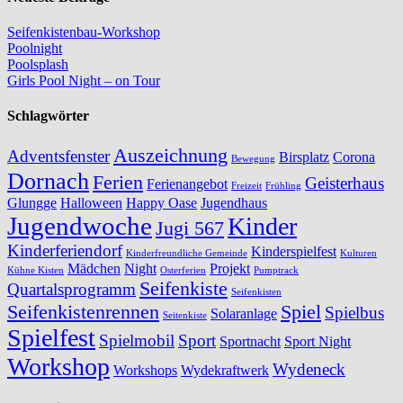
Seifenkistenbau-Workshop
Poolnight
Poolsplash
Girls Pool Night – on Tour
Schlagwörter
Auszeichnung
Adventsfenster
Birsplatz
Corona
Bewegung
Dornach
Ferien
Geisterhaus
Ferienangebot
Freizeit
Frühling
Glungge
Halloween
Happy Oase
Jugendhaus
Jugendwoche
Kinder
Jugi 567
Kinderferiendorf
Kinderspielfest
Kinderfreundliche Gemeinde
Kulturen
Mädchen
Night
Projekt
Kühne Kisten
Osterferien
Pumptrack
Seifenkiste
Quartalsprogramm
Seifenkisten
Seifenkistenrennen
Spiel
Spielbus
Solaranlage
Seitenkiste
Spielfest
Spielmobil
Sport
Sportnacht
Sport Night
Workshop
Wydeneck
Workshops
Wydekraftwerk