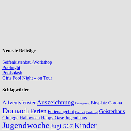
Neueste Beiträge
Seifenkistenbau-Workshop
Poolnight
Poolsplash
Girls Pool Night – on Tour
Schlagwörter
Auszeichnung
Adventsfenster
Birsplatz
Corona
Bewegung
Dornach
Ferien
Geisterhaus
Ferienangebot
Freizeit
Frühling
Glungge
Halloween
Happy Oase
Jugendhaus
Jugendwoche
Kinder
Jugi 567