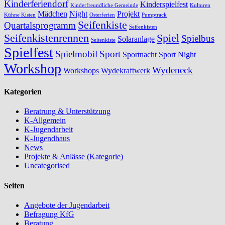
Kinderferiendorf
Kinderspielfest
Kinderfreundliche Gemeinde
Kulturen
Mädchen
Night
Projekt
Kühne Kisten
Osterferien
Pumptrack
Seifenkiste
Quartalsprogramm
Seifenkisten
Seifenkistenrennen
Spiel
Spielbus
Solaranlage
Seitenkiste
Spielfest
Spielmobil
Sport
Sportnacht
Sport Night
Workshop
Wydeneck
Workshops
Wydekraftwerk
Kategorien
Beratrung & Unterstützung
K-Allgemein
K-Jugendarbeit
K-Jugendhaus
News
Projekte & Anlässe (Kategorie)
Uncategorised
Seiten
Angebote der Jugendarbeit
Befragung KfG
Beratung