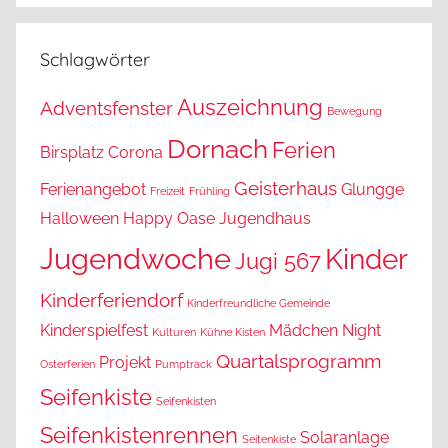
Schlagwörter
Auszeichnung
Adventsfenster
Bewegung
Dornach
Ferien
Birsplatz
Corona
Geisterhaus
Ferienangebot
Glungge
Freizeit
Frühling
Halloween
Happy Oase
Jugendhaus
Jugendwoche
Kinder
Jugi 567
Kinderferiendorf
Kinderfreundliche Gemeinde
Kinderspielfest
Mädchen
Night
Kulturen
Kühne Kisten
Quartalsprogramm
Projekt
Osterferien
Pumptrack
Seifenkiste
Seifenkisten
Seifenkistenrennen
Solaranlage
Seitenkiste