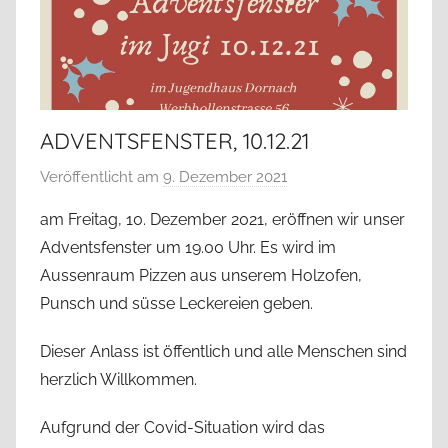
ADVENTSFENSTER, 10.12.21
Veröffentlicht am
9. Dezember 2021
v
o
am Freitag, 10. Dezember 2021, eröffnen wir unser
n
Adventsfenster um 19.00 Uhr. Es wird im
j
Aussenraum Pizzen aus unserem Holzofen,
a
Punsch und süsse Leckereien geben.
d
a
Dieser Anlass ist öffentlich und alle Menschen sind
d
herzlich Willkommen.
m
i
Aufgrund der Covid-Situation wird das
n