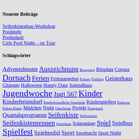
Neueste Beiträge
Seifenkistenbau-Workshop
Poolnight
Poolsplash
Girls Pool Night – on Tour
Schlagwörter
Auszeichnung
Adventsfenster
Birsplatz
Corona
Bewegung
Dornach
Ferien
Geisterhaus
Ferienangebot
Freizeit
Frühling
Glungge
Halloween
Happy Oase
Jugendhaus
Jugendwoche
Kinder
Jugi 567
Kinderferiendorf
Kinderspielfest
Kinderfreundliche Gemeinde
Kulturen
Mädchen
Night
Projekt
Kühne Kisten
Osterferien
Pumptrack
Seifenkiste
Quartalsprogramm
Seifenkisten
Seifenkistenrennen
Spiel
Spielbus
Solaranlage
Seitenkiste
Spielfest
Spielmobil
Sport
Sportnacht
Sport Night