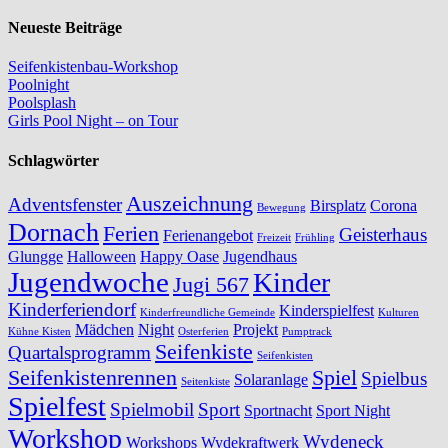
Neueste Beiträge
Seifenkistenbau-Workshop
Poolnight
Poolsplash
Girls Pool Night – on Tour
Schlagwörter
Auszeichnung
Adventsfenster
Birsplatz
Corona
Bewegung
Dornach
Ferien
Geisterhaus
Ferienangebot
Freizeit
Frühling
Glungge
Halloween
Happy Oase
Jugendhaus
Jugendwoche
Kinder
Jugi 567
Kinderferiendorf
Kinderspielfest
Kinderfreundliche Gemeinde
Kulturen
Mädchen
Night
Projekt
Kühne Kisten
Osterferien
Pumptrack
Seifenkiste
Quartalsprogramm
Seifenkisten
Seifenkistenrennen
Spiel
Spielbus
Solaranlage
Seitenkiste
Spielfest
Spielmobil
Sport
Sportnacht
Sport Night
Workshop
Wydeneck
Workshops
Wydekraftwerk