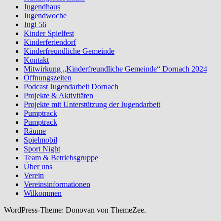
Jugendhaus
Jugendwoche
Jugi 56
Kinder Spielfest
Kinderferiendorf
Kinderfreundliche Gemeinde
Kontakt
Mitwirkung „Kinderfreundliche Gemeinde“ Dornach 2024
Öffnungszeiten
Podcast Jugendarbeit Dornach
Projekte & Aktivitäten
Projekte mit Unterstützung der Jugendarbeit
Pumptrack
Pumptrack
Räume
Spielmobil
Sport Night
Team & Betriebsgruppe
Über uns
Verein
Vereinsinformationen
Wilkommen
WordPress-Theme: Donovan von ThemeZee.