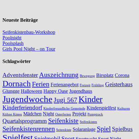
Neueste Beiträge
Seifenkistenbau-Workshop
Poolnight
Poolsplash
Girls Pool Night – on Tour
Schlagwörter
Auszeichnung
Adventsfenster
Birsplatz
Corona
Bewegung
Dornach
Ferien
Geisterhaus
Ferienangebot
Freizeit
Frühling
Glungge
Halloween
Happy Oase
Jugendhaus
Jugendwoche
Kinder
Jugi 567
Kinderferiendorf
Kinderspielfest
Kinderfreundliche Gemeinde
Kulturen
Mädchen
Night
Projekt
Kühne Kisten
Osterferien
Pumptrack
Seifenkiste
Quartalsprogramm
Seifenkisten
Seifenkistenrennen
Spiel
Spielbus
Solaranlage
Seitenkiste
Spielfest
Spielmobil
Sport
Sportnacht
Sport Night