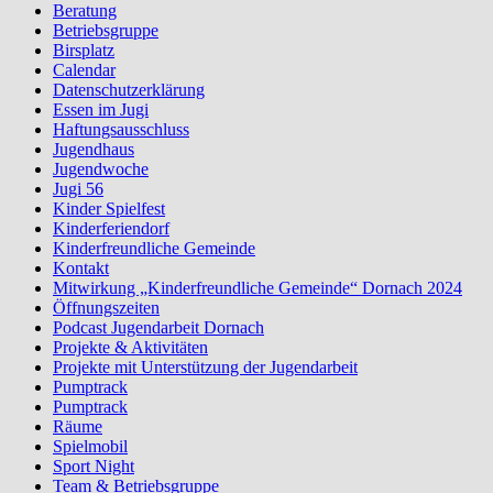
Beratung
Betriebsgruppe
Birsplatz
Calendar
Datenschutzerklärung
Essen im Jugi
Haftungsausschluss
Jugendhaus
Jugendwoche
Jugi 56
Kinder Spielfest
Kinderferiendorf
Kinderfreundliche Gemeinde
Kontakt
Mitwirkung „Kinderfreundliche Gemeinde“ Dornach 2024
Öffnungszeiten
Podcast Jugendarbeit Dornach
Projekte & Aktivitäten
Projekte mit Unterstützung der Jugendarbeit
Pumptrack
Pumptrack
Räume
Spielmobil
Sport Night
Team & Betriebsgruppe