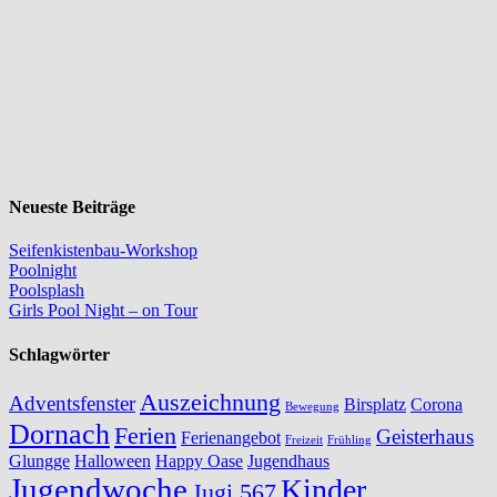
Neueste Beiträge
Seifenkistenbau-Workshop
Poolnight
Poolsplash
Girls Pool Night – on Tour
Schlagwörter
Auszeichnung
Adventsfenster
Birsplatz
Corona
Bewegung
Dornach
Ferien
Geisterhaus
Ferienangebot
Freizeit
Frühling
Glungge
Halloween
Happy Oase
Jugendhaus
Jugendwoche
Kinder
Jugi 567