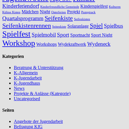
Kinderferiendorf
Kinderspielfest
Kinderfreundliche Gemeinde
Kulturen
Mädchen
Night
Projekt
Kühne Kisten
Osterferien
Pumptrack
Seifenkiste
Quartalsprogramm
Seifenkisten
Seifenkistenrennen
Spiel
Spielbus
Solaranlage
Seitenkiste
Spielfest
Spielmobil
Sport
Sportnacht
Sport Night
Workshop
Wydeneck
Workshops
Wydekraftwerk
Kategorien
Beratrung & Unterstützung
K-Allgemein
K-Jugendarbeit
K-Jugendhaus
News
Projekte & Anlässe (Kategorie)
Uncategorised
Seiten
Angebote der Jugendarbeit
Befragung KfG