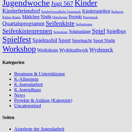
Jugendwoche
Kinder
Jugi 567
Kinderferiendorf
Kinderspielfest
Kinderfreundliche Gemeinde
Kulturen
Mädchen
Night
Projekt
Kühne Kisten
Osterferien
Pumptrack
Seifenkiste
Quartalsprogramm
Seifenkisten
Seifenkistenrennen
Spiel
Spielbus
Solaranlage
Seitenkiste
Spielfest
Spielmobil
Sport
Sportnacht
Sport Night
Workshop
Wydeneck
Workshops
Wydekraftwerk
Kategorien
Beratrung & Unterstützung
K-Allgemein
K-Jugendarbeit
K-Jugendhaus
News
Projekte & Anlässe (Kategorie)
Uncategorised
Seiten
Angebote der Jugendarbeit