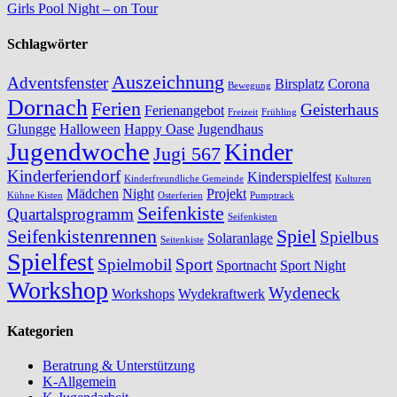
Girls Pool Night – on Tour
Schlagwörter
Auszeichnung
Adventsfenster
Birsplatz
Corona
Bewegung
Dornach
Ferien
Geisterhaus
Ferienangebot
Freizeit
Frühling
Glungge
Halloween
Happy Oase
Jugendhaus
Jugendwoche
Kinder
Jugi 567
Kinderferiendorf
Kinderspielfest
Kinderfreundliche Gemeinde
Kulturen
Mädchen
Night
Projekt
Kühne Kisten
Osterferien
Pumptrack
Seifenkiste
Quartalsprogramm
Seifenkisten
Seifenkistenrennen
Spiel
Spielbus
Solaranlage
Seitenkiste
Spielfest
Spielmobil
Sport
Sportnacht
Sport Night
Workshop
Wydeneck
Workshops
Wydekraftwerk
Kategorien
Beratrung & Unterstützung
K-Allgemein