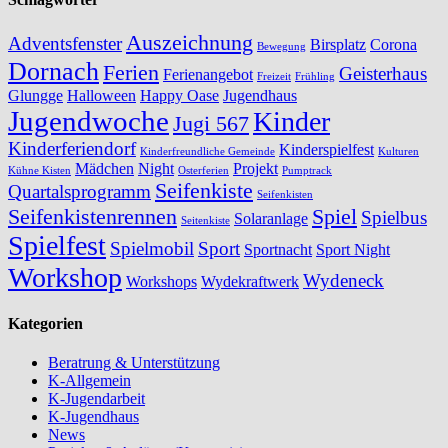
Auszeichnung
Adventsfenster
Birsplatz
Corona
Bewegung
Dornach
Ferien
Geisterhaus
Ferienangebot
Freizeit
Frühling
Glungge
Halloween
Happy Oase
Jugendhaus
Jugendwoche
Kinder
Jugi 567
Kinderferiendorf
Kinderspielfest
Kinderfreundliche Gemeinde
Kulturen
Mädchen
Night
Projekt
Kühne Kisten
Osterferien
Pumptrack
Seifenkiste
Quartalsprogramm
Seifenkisten
Seifenkistenrennen
Spiel
Spielbus
Solaranlage
Seitenkiste
Spielfest
Spielmobil
Sport
Sportnacht
Sport Night
Workshop
Wydeneck
Workshops
Wydekraftwerk
Kategorien
Beratrung & Unterstützung
K-Allgemein
K-Jugendarbeit
K-Jugendhaus
News