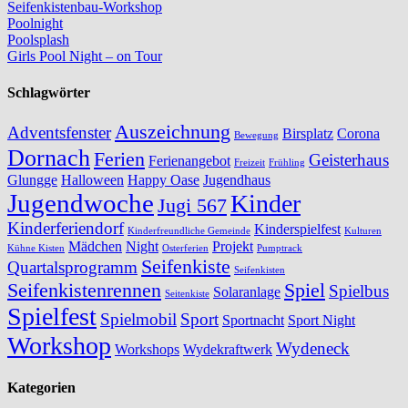
Seifenkistenbau-Workshop
Poolnight
Poolsplash
Girls Pool Night – on Tour
Schlagwörter
Auszeichnung
Adventsfenster
Birsplatz
Corona
Bewegung
Dornach
Ferien
Geisterhaus
Ferienangebot
Freizeit
Frühling
Glungge
Halloween
Happy Oase
Jugendhaus
Jugendwoche
Kinder
Jugi 567
Kinderferiendorf
Kinderspielfest
Kinderfreundliche Gemeinde
Kulturen
Mädchen
Night
Projekt
Kühne Kisten
Osterferien
Pumptrack
Seifenkiste
Quartalsprogramm
Seifenkisten
Seifenkistenrennen
Spiel
Spielbus
Solaranlage
Seitenkiste
Spielfest
Spielmobil
Sport
Sportnacht
Sport Night
Workshop
Wydeneck
Workshops
Wydekraftwerk
Kategorien