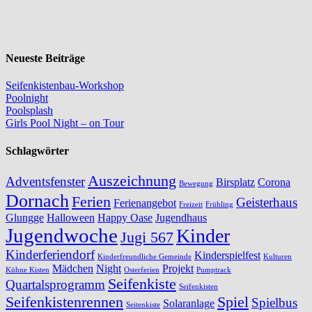
Neueste Beiträge
Seifenkistenbau-Workshop
Poolnight
Poolsplash
Girls Pool Night – on Tour
Schlagwörter
Auszeichnung
Adventsfenster
Birsplatz
Corona
Bewegung
Dornach
Ferien
Geisterhaus
Ferienangebot
Freizeit
Frühling
Glungge
Halloween
Happy Oase
Jugendhaus
Jugendwoche
Kinder
Jugi 567
Kinderferiendorf
Kinderspielfest
Kinderfreundliche Gemeinde
Kulturen
Mädchen
Night
Projekt
Kühne Kisten
Osterferien
Pumptrack
Seifenkiste
Quartalsprogramm
Seifenkisten
Seifenkistenrennen
Spiel
Spielbus
Solaranlage
Seitenkiste