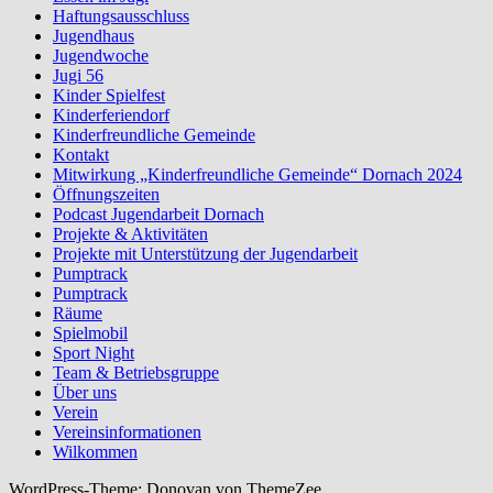
Haftungsausschluss
Jugendhaus
Jugendwoche
Jugi 56
Kinder Spielfest
Kinderferiendorf
Kinderfreundliche Gemeinde
Kontakt
Mitwirkung „Kinderfreundliche Gemeinde“ Dornach 2024
Öffnungszeiten
Podcast Jugendarbeit Dornach
Projekte & Aktivitäten
Projekte mit Unterstützung der Jugendarbeit
Pumptrack
Pumptrack
Räume
Spielmobil
Sport Night
Team & Betriebsgruppe
Über uns
Verein
Vereinsinformationen
Wilkommen
WordPress-Theme: Donovan von ThemeZee.