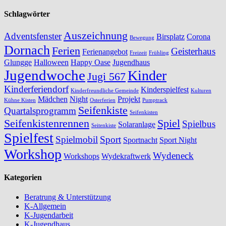
Schlagwörter
Auszeichnung
Adventsfenster
Birsplatz
Corona
Bewegung
Dornach
Ferien
Geisterhaus
Ferienangebot
Freizeit
Frühling
Glungge
Halloween
Happy Oase
Jugendhaus
Jugendwoche
Kinder
Jugi 567
Kinderferiendorf
Kinderspielfest
Kinderfreundliche Gemeinde
Kulturen
Mädchen
Night
Projekt
Kühne Kisten
Osterferien
Pumptrack
Seifenkiste
Quartalsprogramm
Seifenkisten
Seifenkistenrennen
Spiel
Spielbus
Solaranlage
Seitenkiste
Spielfest
Spielmobil
Sport
Sportnacht
Sport Night
Workshop
Wydeneck
Workshops
Wydekraftwerk
Kategorien
Beratrung & Unterstützung
K-Allgemein
K-Jugendarbeit
K-Jugendhaus