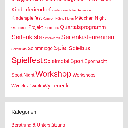
Kinderferiendorf
Kinderfreundliche Gemeinde
Kinderspielfest
Mädchen
Night
Kulturen
Kühne Kisten
Quartalsprogramm
Projekt
Osterferien
Pumptrack
Seifenkiste
Seifenkistenrennen
Seifenkisten
Spiel
Spielbus
Solaranlage
Seitenkiste
Spielfest
Spielmobil
Sport
Sportnacht
Workshop
Sport Night
Workshops
Wydeneck
Wydekraftwerk
Kategorien
Beratrung & Unterstützung