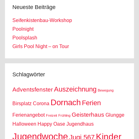
Neueste Beiträge
Seifenkistenbau-Workshop
Poolnight
Poolsplash
Girls Pool Night – on Tour
Schlagwörter
Auszeichnung
Adventsfenster
Bewegung
Dornach
Ferien
Birsplatz
Corona
Geisterhaus
Ferienangebot
Glungge
Freizeit
Frühling
Halloween
Happy Oase
Jugendhaus
Jugendwoche
Kinder
Jugi 567