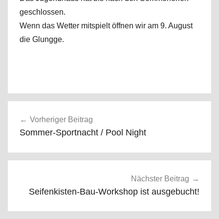
n
geschlossen.
j
Wenn das Wetter mitspielt öffnen wir am 9. August
a
die Glungge.
d
a
d
m
i
n
Beitragsnavigation
Vorheriger Beitrag
Sommer-Sportnacht / Pool Night
Nächster Beitrag
Seifenkisten-Bau-Workshop ist ausgebucht!