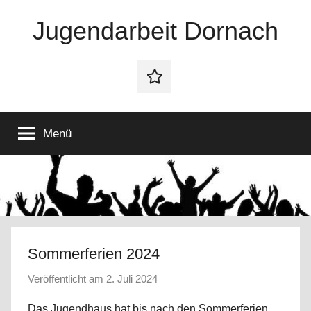
Zum
Jugendarbeit Dornach
Inhalt
springen
Offene
Jugendarbeit
Kontakt
Dornach
Menü
Sommerferien 2024
Veröffentlicht am
2. Juli 2024
v
o
Das Jugendhaus hat bis nach den Sommerferien