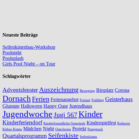
Neueste Beiträge
Seifenkistenbau-Workshop
Poolnight
Poolsplash
Girls Pool Night – on Tour
Schlagwörter
Auszeichnung
Adventsfenster
Birsplatz
Corona
Bewegung
Dornach
Ferien
Geisterhaus
Ferienangebot
Freizeit
Frühling
Glungge
Halloween
Happy Oase
Jugendhaus
Jugendwoche
Kinder
Jugi 567
Kinderferiendorf
Kinderspielfest
Kinderfreundliche Gemeinde
Kulturen
Mädchen
Night
Projekt
Kühne Kisten
Osterferien
Pumptrack
Seifenkiste
Quartalsprogramm
Seifenkisten